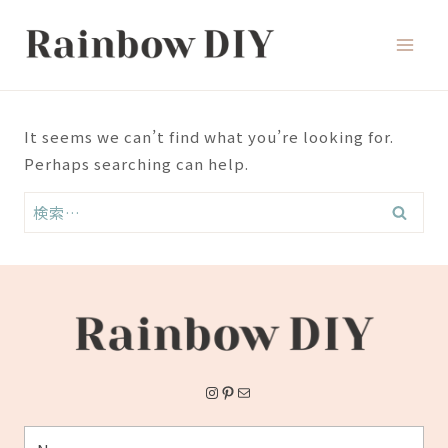
Skip
to
content
It seems we can’t find what you’re looking for.
Perhaps searching can help.
検
索:
Instagram
Pinterest
メール