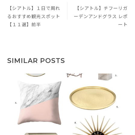
【シアトル】１日で周れ
【シアトル】チフーリガ
稿
るおすすめ観光スポット
ーデンアンドグラス レポ
ナ
【１１選】前半
ート
ビ
ゲ
ー
SIMILAR POSTS
シ
ョ
ン