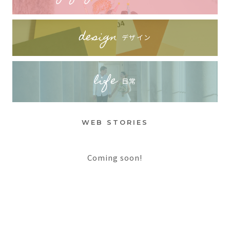
design
デザイン
life
日常
WEB STORIES
Coming soon!