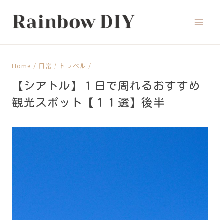
Skip
to
content
Home
/
日常
/
トラベル
/
【シアトル】１日で周れるおすすめ
観光スポット【１１選】後半