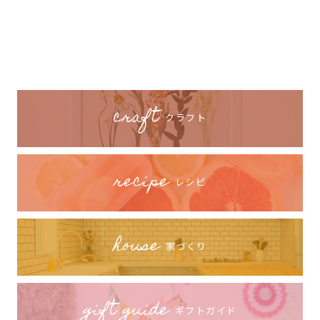
craft
クラフト
recipe
レシピ
house
家づくり
gift guide
ギフトガイド