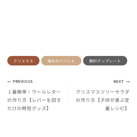
Post
クリスマス
海外のイベント
無料テンプレート
Tags:
投
PREVIOUS
NEXT
１番簡単！ウールレター
クリスマスツリーサラダ
稿
の作り方【レバーを回す
の作り方【子供が喜ぶ定
ナ
だけの時短グッズ】
番レシピ】
ビ
ゲ