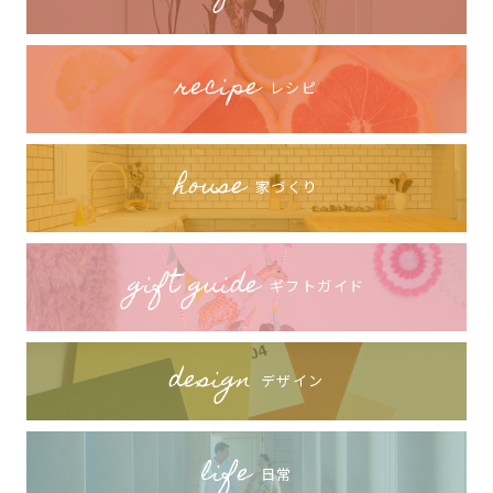
recipe
レシピ
house
家づくり
gift guide
ギフトガイド
design
デザイン
life
日常