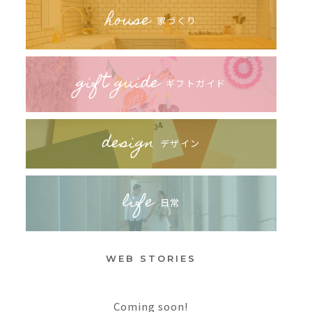
house
家づくり
gift guide
ギフトガイド
design
デザイン
life
日常
WEB STORIES
Coming soon!